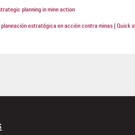
strategic planning in mine action
 planeación estratégica en acción contra minas | Quick st
s