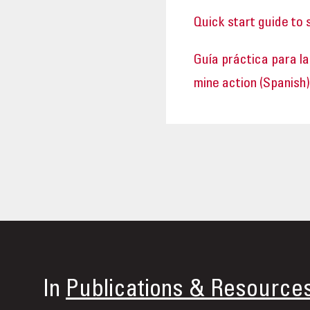
Quick start guide to 
Guía práctica para la
mine action (Spanish)
In
Publications & Resource